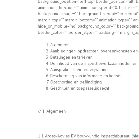
background_position=”left top” border_position=”all”
animation_direction=”” animation_speed=”0.1″ class=”” 
background_image=”” background_repeat=”no-repeat” ba
margin_top=”” margin_bottom=”” animation_type=”” anima
hide_on_mobile=”no” background_color=”” background_
border_color=”” border_style=”” padding=”” margin_top
Algemeen
Aanbiedingen, opdrachten, overeenkomsten en
Betalingen en tarieven
De inhoud van de inspectiewerkzaamheden en 
Aansprakelijkheid en vrijwaring
Bescherming van informatie en kennis
Opschorting en beëindiging
Geschillen en toepasselijk recht
// 1. Algemeen
1.1 Ardes-Advies BV bouwkundig inspectiebureau (hie