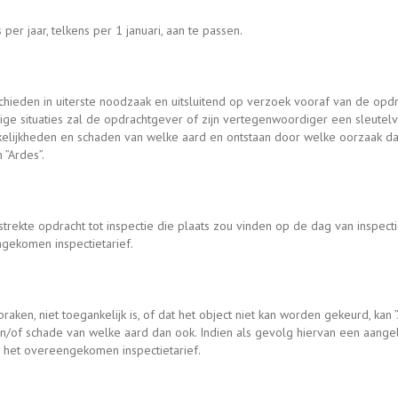
per jaar, telkens per 1 januari, aan te passen.
schieden in uiterste noodzaak en uitsluitend op verzoek vooraf van de o
avige situaties zal de opdrachtgever of zijn vertegenwoordiger een sleute
rakelijkheden en schaden van welke aard en ontstaan door welke oorzaak da
”Ardes”.
rekte opdracht tot inspectie die plaats zou vinden op de dag van inspecti
gekomen inspectietarief.
raken, niet toegankelijk is, of dat het object niet kan worden gekeurd, kan 
n/of schade van welke aard dan ook. Indien als gevolg hiervan een aangel
 het overeengekomen inspectietarief.