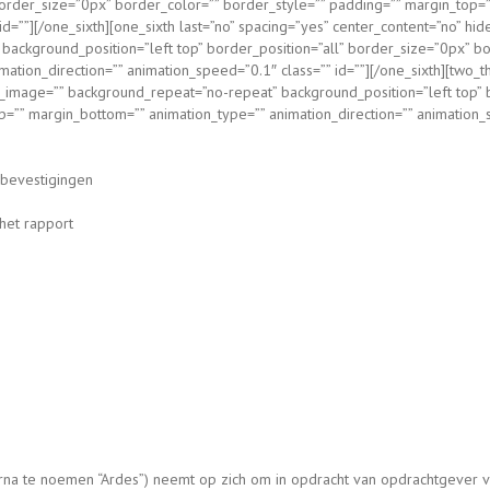
 border_size=”0px” border_color=”” border_style=”” padding=”” margin_top=
id=””][/one_sixth][one_sixth last=”no” spacing=”yes” center_content=”no” h
ckground_position=”left top” border_position=”all” border_size=”0px” bo
tion_direction=”” animation_speed=”0.1″ class=”” id=””][/one_sixth][two_th
image=”” background_repeat=”no-repeat” background_position=”left top” b
=”” margin_bottom=”” animation_type=”” animation_direction=”” animation_sp
 bevestigingen
het rapport
rna te noemen “Ardes”) neemt op zich om in opdracht van opdrachtgever v