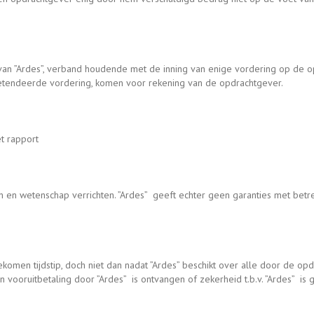
en van ”Ardes”, verband houdende met de inning van enige vordering op d
tendeerde vordering, komen voor rekening van de opdrachtgever.
t rapport
en wetenschap verrichten. ”Ardes” geeft echter geen garanties met betre
en tijdstip, doch niet dan nadat ”Ardes” beschikt over alle door de opd
oruitbetaling door ”Ardes” is ontvangen of zekerheid t.b.v. ”Ardes” is g