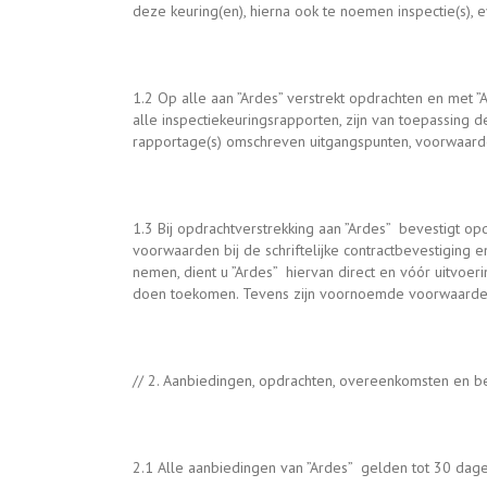
deze keuring(en), hierna ook te noemen inspectie(s), e
1.2 Op alle aan ”Ardes” verstrekt opdrachten en met 
alle inspectiekeuringsrapporten, zijn van toepassin
rapportage(s) omschreven uitgangspunten, voorwaarden 
1.3 Bij opdrachtverstrekking aan ”Ardes” bevestigt o
voorwaarden bij de schriftelijke contractbevestiging 
nemen, dient u ”Ardes” hiervan direct en vóór uitvo
doen toekomen. Tevens zijn voornoemde voorwaarden
// 2. Aanbiedingen, opdrachten, overeenkomsten en b
2.1 Alle aanbiedingen van ”Ardes” gelden tot 30 dag