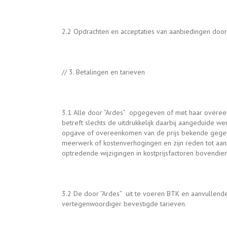
2.2 Opdrachten en acceptaties van aanbiedingen door o
// 3. Betalingen en tarieven
3.1 Alle door ”Ardes” opgegeven of met haar overeen
betreft slechts de uitdrukkelijk daarbij aangeduide w
opgave of overeenkomen van de prijs bekende gegeve
meerwerk of kostenverhogingen en zijn reden tot aa
optredende wijzigingen in kostprijsfactoren bovendi
3.2 De door ”Ardes” uit te voeren BTK en aanvullend
vertegenwoordiger bevestigde tarieven.