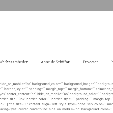
Werkzaamheden
Anne de Schiffart
Projecten
o” hide_on_mobile=”no” background_color=”” background_image=”” backgroun
=”” border_style=”” padding=”” margin_top=”” margin_bottom=”” animation_t
ing=”yes” center_content=”no” hide_on_mobile=”no” background_color=”” bac
 border_size=”0px” border_color=”” border_style=”” padding=”” margin_top=
d=””][title size=”1″ content_align=”left” style_type=”none” sep_color=”” ma
s” spacing=”yes” center_content=”no” hide_on_mobile=”no” background_color