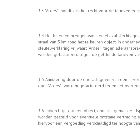
3.3 ”Ardes” houdt zich het recht voor de tarieven eens 
3.4 Het halen en brengen van sleutels zal slechts ge
straal van 5 km rond het te keuren object. In onderh
sleutelverklaring vrijwaart ”Ardes” tegen alle aansp
worden gefactureerd tegen de geldende tarieven van 
3.5 Annulering door de opdrachtgever van een al verst
door ”Ardes” worden gefactureerd tegen het overeen
3.6 Indien blijkt dat een object, ondanks gemaakte afsp
worden gesteld voor eventuele ontstane vertraging e
hiervoor een vergoeding verschuldigd ter hoogte van