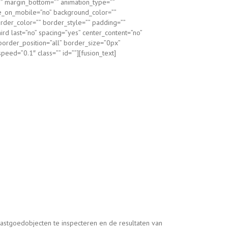
”” margin_bottom=”” animation_type=””
ide_on_mobile=”no” background_color=””
rder_color=”” border_style=”” padding=””
ird last=”no” spacing=”yes” center_content=”no”
order_position=”all” border_size=”0px”
eed=”0.1″ class=”” id=””][fusion_text]
astgoedobjecten te inspecteren en de resultaten van