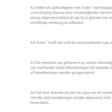
4.3 Indien de opdrachtgever met ”Ardes” een bepaal
overschrijding daarvan door omstandigheden, die hem
alsnog uitgevoerd dienen te zijn, bij in gebreke van
schriftelijke verklaring te ontbinden.
4.4 ”Ardes” heeft het recht de werkzaamheden naar eig
4.5 De inspecties zijn gebaseerd op visueel uitwend
van voorhanden zijnde tekortkomingen. De inspectie i
of tekortkomingen worden gerapporteerd.
4.6 Het doel alsmede de aard en wijze van de visuel
verricht, noch berekeningen worden uitgevoerd, noch 
beoordelen.