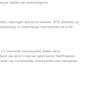
king te stellen aan opdrachtgever.
ties / keuringen (hierna te noemen: “BTK, alsmede op
n toepassing in onderhavige voorwaarden en in de
id 1.2 vermelde voorwaarden. Indien deze
bezit zijn en/of u hiervan geen kennis heeft kunnen
 omgaande van voornoemde voorwaarden een exemplaar