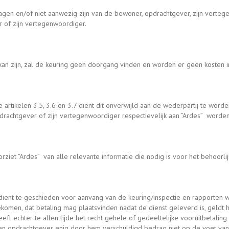
dagen en/of niet aanwezig zijn van de bewoner, opdrachtgever, zijn vert
 of zijn vertegenwoordiger.
g kan zijn, zal de keuring geen doorgang vinden en worden er geen kosten 
e artikelen 3.5, 3.6 en 3.7 dient dit onverwijld aan de wederpartij te worde
drachtgever of zijn vertegenwoordiger respectievelijk aan ”Ardes” worde
iet ”Ardes” van alle relevante informatie die nodig is voor het behoorlijk
ient te geschieden voor aanvang van de keuring/inspectie en rapporten 
komen, dat betaling mag plaatsvinden nadat de dienst geleverd is, geldt 
eeft echter te allen tijde het recht gehele of gedeeltelijke vooruitbetalin
dien opdrachtgever enig door hem verschuldigd bedrag niet op de voet van