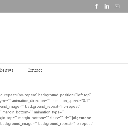
Nieuws
Contact
d_repeat=”no-repeat” background_position=”left top”
ype=”” animation_direction=”” animation_speed=”0.1″
kground_image=”” background_repeat=”no-repeat”
”” margin_bottom=”” animation_type=””
rgin_top=”” margin_bottom=”” class=”” id=””]
Algemene
=”” background_image=”” background_repeat=”no-repeat”