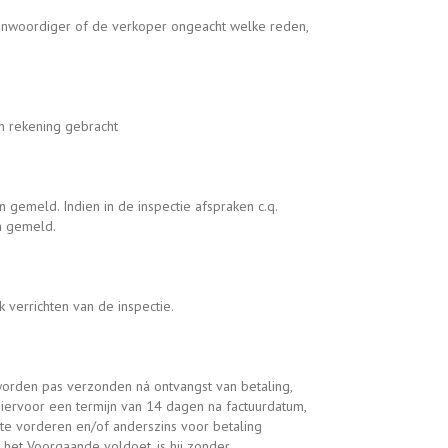
egenwoordiger of de verkoper ongeacht welke reden,
in rekening gebracht
n gemeld. Indien in de inspectie afspraken c.q.
n gemeld.
 verrichten van de inspectie.
worden pas verzonden ná ontvangst van betaling,
hiervoor een termijn van 14 dagen na factuurdatum,
g te vorderen en/of anderszins voor betaling
 het Voorgaande voldoet, is hij zonder