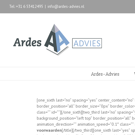
Tel: +31 6 53412495
|
info@ardes-advies.nl
Ardes-Advies
[one_sixth last=”no” spacing=”yes” center_content=”n
border_position=”all” border_size=”0px” border_color
class=”” id=””][/one_sixth][two_third last=”no” spac
background_position=”left top” border_position=”all”
animation_direction=”” animation_speed=”0.1″ class=”” i
voorwaarden
[/title][/two_third][one_sixth last=”ye