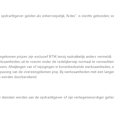
pdrachtgever gelden als onherroepelijk, ”Ardes” is slechts gebonden, voor 
gekomen prijzen zijn exclusief BTW, tenzij nadrukkelijk anders vermeldt.
erkzaamheden, uit te voeren onder de redelijkerwijs normaal te verwachten
ns. Afwijkingen van of wijzigingen in bovenbedoelde werkzaamheden, om
npassing van de overeengekomen prijs. Bij werkzaamheden met een langer
en worden doorberekend.
e diensten worden aan de opdrachtgever of zijn vertegenwoordiger gefac