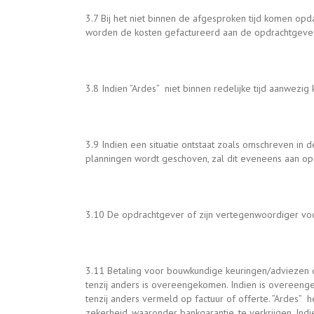
3.7 Bij het niet binnen de afgesproken tijd komen op
worden de kosten gefactureerd aan de opdrachtgever
3.8 Indien ”Ardes” niet binnen redelijke tijd aanwezi
3.9 Indien een situatie ontstaat zoals omschreven in d
planningen wordt geschoven, zal dit eveneens aan op
3.10 De opdrachtgever of zijn vertegenwoordiger voorz
3.11 Betaling voor bouwkundige keuringen/adviezen d
tenzij anders is overeengekomen. Indien is overeenge
tenzij anders vermeld op factuur of offerte. ”Ardes” h
zekerheid, waaronder bankgarantie, te verkrijgen. In