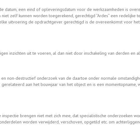
de datum, een eind of opleveringsdatum voor de werkzaamheden is overe
 niet zelf kunnen worden toegerekend, gerechtigd ”Ardes” een redelijke 
 welke uitvoering de opdrachtgever gerechtigd is de overeenkomst voor h
en inzichten uit te voeren, al dan niet door inschakeling van derden en al
ig en non-destructief onderzoek van de daartoe onder normale omstandigh
s gerelateerd aan het bouwjaar van het object en is een momentopname, w
e inspectie brengen niet met zich mee, dat specialistische onderzoeken w
onderdelen worden verwijderd, verschoven, opgetild etc. om achterliggende