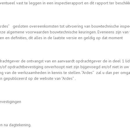
ventueel vast te leggen in een inspectierapport en dit rapport ter beschik
”Ardes” gesloten overeenkomsten tot uitvoering van bouwtechnische inspec
g deze algemene voorwaarden bouwtechnische keuringen. Eveneens zijn va
en definities, dit alles in de laatste versie en geldig op dat moment
pdrachtgever de ontvangst van en aanvaardt opdrachtgever de in deel 1 l
en/of opdrachtbevestiging onverhoopt niet zijn bijgevoegd en/of niet in uw 
ering van de werkzaamheden in kennis te stellen. ”Ardes” zal u dan per
 gepubliceerd op de website van ”Ardes” .
evestigingen
en na dagtekening.